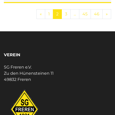
Next
Ne
«
1
2
3
...
45
46
»
VEREIN
SG Freren e.V.
Zu den Hünensteinen 11
49832 Freren