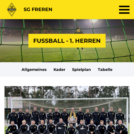
SG FREREN
FUSSBALL - 1. HERREN
Allgemeines
Kader
Spielplan
Tabelle