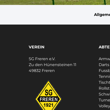
Allgem
VEREIN
ABTE
SG Freren e.V.
Armwr
Zu den Hünensteinen 11
Darts
49832 Freren
Fussb
Tenni
Tisch
Rolls
Schw
Turn
Volley