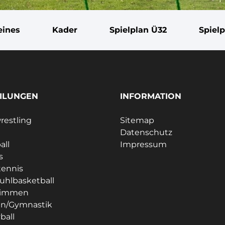
eines
Kader
Spielplan Ü32
Spiel
ILUNGEN
INFORMATION
estling
Sitemap
Datenschutz
all
Impressum
s
tennis
tuhlbasketball
immen
en/Gymnastik
ball