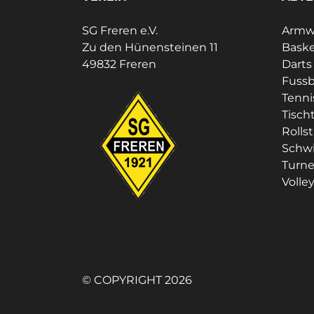
SG Freren e.V.
Armwr
Zu den Hünensteinen 11
Baske
49832 Freren
Darts
Fussb
Tenni
Tisch
Rolls
Schw
Turn
Volley
© COPYRIGHT 2026