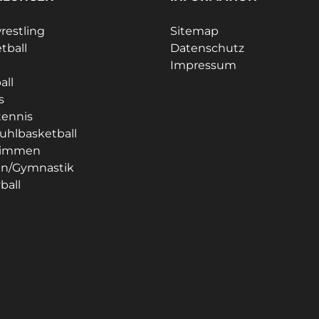
estling
Sitemap
tball
Datenschutz
Impressum
all
s
tennis
tuhlbasketball
immen
en/Gymnastik
ball