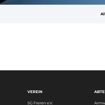
A
VEREIN
ABTE
SG Freren e.V.
Armwr