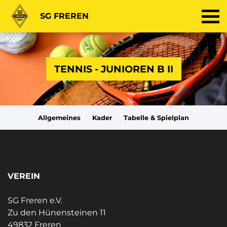
SG FREREN
TENNIS - JUNIOREN B II
Allgemeines
Kader
Tabelle & Spielplan
VEREIN
SG Freren e.V.
Zu den Hünensteinen 11
49832 Freren