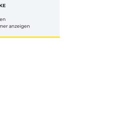
KE
gen
mer anzeigen