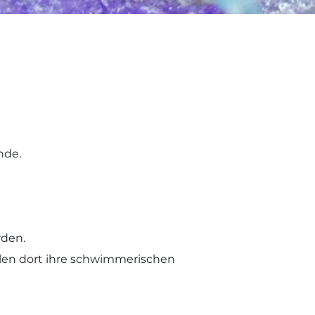
nde.
rden.
len dort ihre schwimmerischen