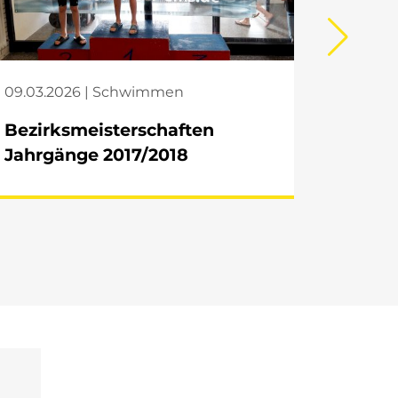
09.03.2026 | Schwimmen
07.03.
Bezirksmeisterschaften
Kreism
Jahrgänge 2017/2018
Meppe
Schwi