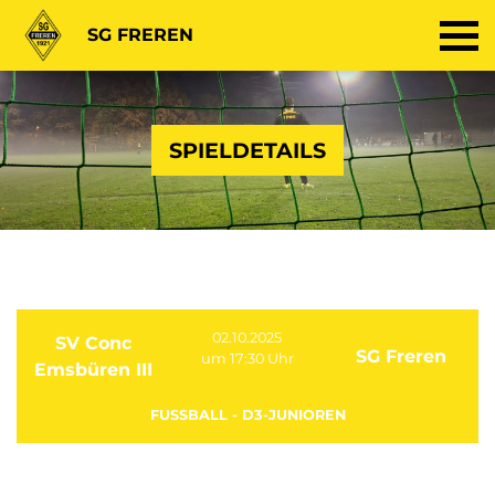
SG FREREN
SPIELDETAILS
02.10.2025
SV Conc
SG Freren
um 17:30 Uhr
Emsbüren III
FUSSBALL - D3-JUNIOREN